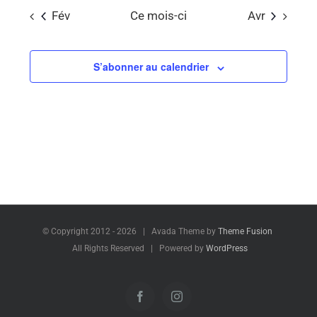
Fév
Ce mois-ci
Avr
S’abonner au calendrier
© Copyright 2012 -
2026 | Avada Theme by
Theme Fusion
All Rights Reserved | Powered by
WordPress
Facebook
Instagram