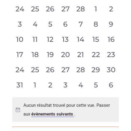
Évènements
0
0
0
0
0
0
0
24
25
26
27
28
1
2
date.
évènement,
évènement,
évènement,
évènement,
évènement,
évènemen
évène
0
0
0
0
0
0
0
3
4
5
6
7
8
9
évènement,
évènement,
évènement,
évènement,
évènement,
évènemen
évène
0
0
0
0
0
0
0
10
11
12
13
14
15
16
évènement,
évènement,
évènement,
évènement,
évènement,
évènement
évène
0
0
0
0
0
0
0
17
18
19
20
21
22
23
évènement,
évènement,
évènement,
évènement,
évènement,
évènement
évène
0
0
0
0
0
0
0
24
25
26
27
28
29
30
évènement,
évènement,
évènement,
évènement,
évènement,
évènement
évène
0
0
0
0
0
0
0
31
1
2
3
4
5
6
évènement,
évènement,
évènement,
évènement,
évènement,
évènemen
évène
Aucun résultat trouvé pour cette vue. Passer
aux
évènements suivants
.