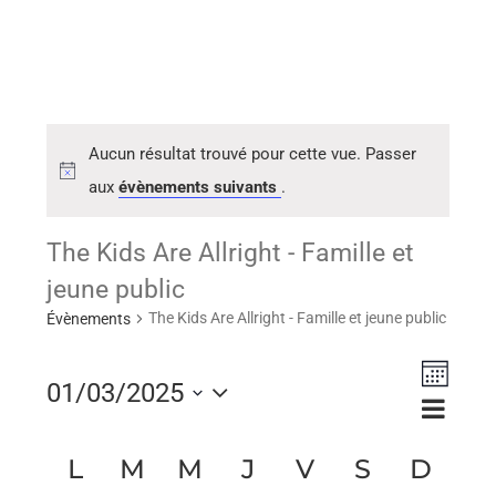
Aucun résultat trouvé pour cette vue. Passer
aux
évènements suivants
.
The Kids Are Allright - Famille et
jeune public
The Kids Are Allright - Famille et jeune public
Évènements
Naviga
01/03/2025
Navig
Mois
de
Sélectionnez
par
vues
Calendrier
L
M
M
J
V
S
D
consu
une
Évène
de