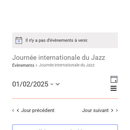
Il n’y a pas d’évènements à venir.
Journée internationale du Jazz
Journée internationale du Jazz
Évènements
Naviga
01/02/2025
Navig
Jour
de
Sélectionnez
par
vues
consu
une
Évène
Jour précédent
Jour suivant
date.