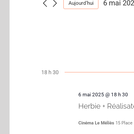
6 mai 20
Aujourd’hui
Sélection
une
date.
18 h 30
6 mai 2025 @ 18 h 30
Herbie + Réalisa
Cinéma Le Méliès
15 Place 