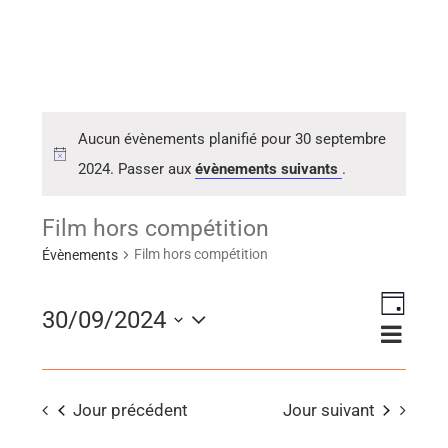
Aucun évènements planifié pour 30 septembre
2024. Passer aux
évènements suivants
.
Film hors compétition
Film hors compétition
Évènements
Naviga
30/09/2024
Navig
Jour
de
Sélectionnez
par
vues
consu
une
Évène
Jour précédent
Jour suivant