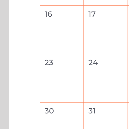
0
0
16
17
évènement,
évènemen
0
0
23
24
évènement,
évènemen
0
0
30
31
évènement,
évènemen