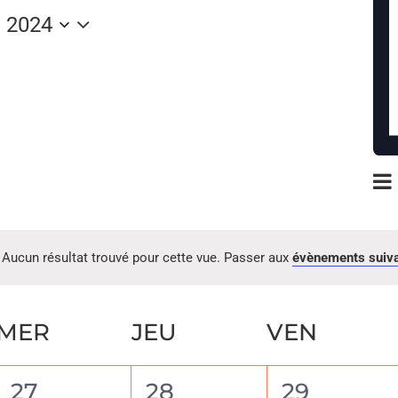
 2024
Na
Moi
nez
pa
co
Aucun résultat trouvé pour cette vue. Passer aux
évènements suiv
MER
JEU
VEN
0
0
0
27
28
29