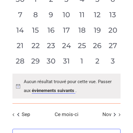
date.
évènement,
évènement,
évènement,
évènement,
évènement,
évènemen
évène
0
0
0
0
0
0
0
7
8
9
10
11
12
13
évènement,
évènement,
évènement,
évènement,
évènement,
évènement
évène
0
0
0
0
0
0
0
14
15
16
17
18
19
20
évènement,
évènement,
évènement,
évènement,
évènement,
évènement
évène
0
0
0
0
0
0
0
21
22
23
24
25
26
27
évènement,
évènement,
évènement,
évènement,
évènement,
évènement
évène
0
0
0
0
0
0
0
28
29
30
31
1
2
3
évènement,
évènement,
évènement,
évènement,
évènement,
évènemen
évène
Aucun résultat trouvé pour cette vue. Passer
aux
évènements suivants
.
Sep
Ce mois-ci
Nov