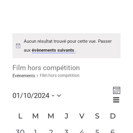
Aucun résultat trouvé pour cette vue. Passer
aux
évènements suivants
.
Film hors compétition
Film hors compétition
Évènements
Naviga
01/10/2024
Navig
Mois
de
Sélectionnez
par
vues
Calendrier
L
M
M
J
V
S
D
consu
une
Évène
de
Évènements
0
0
0
0
0
0
0
30
1
2
3
4
5
6