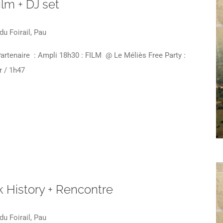
ilm + DJ set
du Foirail, Pau
tenaire : Ampli 18h30 : FILM @ Le Méliès Free Party :
r / 1h47
lk History + Rencontre
du Foirail, Pau