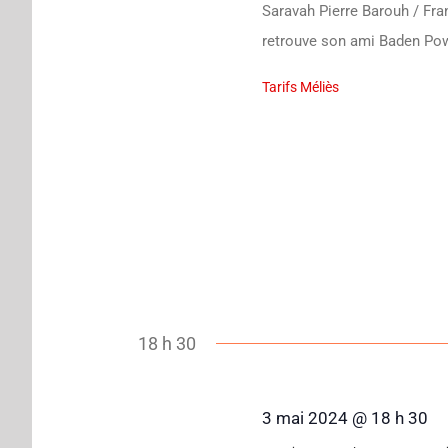
Saravah Pierre Barouh / Fra
retrouve son ami Baden Pow
Tarifs Méliès
18 h 30
3 mai 2024 @ 18 h 30