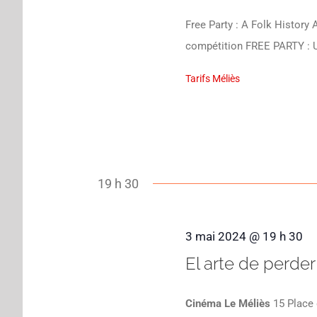
Free Party : A Folk History
compétition FREE PARTY :
Tarifs Méliès
19 h 30
3 mai 2024 @ 19 h 30
El arte de perder
Cinéma Le Méliès
15 Place 