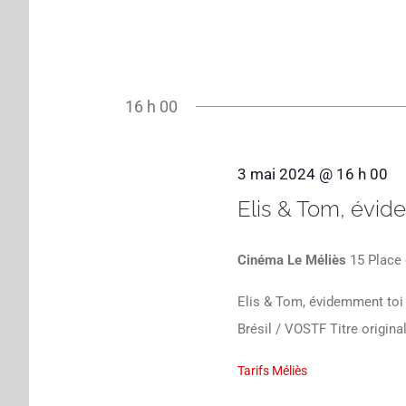
date.
16 h 00
3 mai 2024 @ 16 h 00
Elis & Tom, évid
Cinéma Le Méliès
15 Place 
Elis & Tom, évidemment toi 
Brésil / VOSTF Titre original
Tarifs Méliès