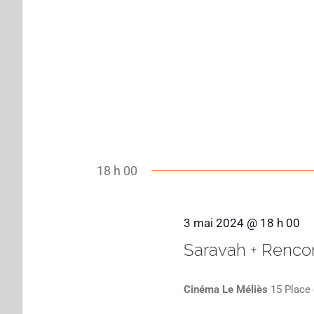
18 h 00
3 mai 2024 @ 18 h 00
Saravah + Renco
Cinéma Le Méliès
15 Place 