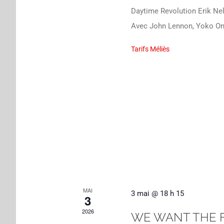
Daytime Revolution Erik Ne
Avec John Lennon, Yoko On
Tarifs Méliès
MAI
3 mai @ 18 h 15
3
2026
WE WANT THE 