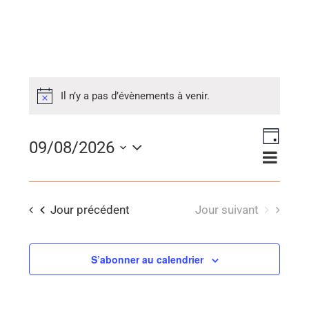
Il n’y a pas d’évènements à venir.
Naviga
09/08/2026
Navig
Jour
de
Sélectionnez
par
vues
consu
une
Évène
Jour précédent
Jour suivant
date.
S’abonner au calendrier