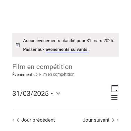
Aucun évènements planifié pour 31 mars 2025.
Passer aux
évènements suivants
.
Film en compétition
Film en compétition
Évènements
Naviga
31/03/2025
Navig
Jour
de
Sélectionnez
par
vues
consu
une
Évène
Jour précédent
Jour suivant