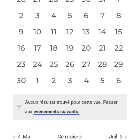
date.
évènement,
évènement,
évènement,
évènement,
évènement,
évènement
évène
0
0
0
0
0
0
0
2
3
4
5
6
7
8
évènement,
évènement,
évènement,
évènement,
évènement,
évènemen
évène
0
0
0
0
0
0
0
9
10
11
12
13
14
15
évènement,
évènement,
évènement,
évènement,
évènement,
évènement
évène
0
0
0
0
0
0
0
16
17
18
19
20
21
22
évènement,
évènement,
évènement,
évènement,
évènement,
évènement
évène
0
0
0
0
0
0
0
23
24
25
26
27
28
29
évènement,
évènement,
évènement,
évènement,
évènement,
évènement
évène
0
0
0
0
0
0
0
30
1
2
3
4
5
6
évènement,
évènement,
évènement,
évènement,
évènement,
évènemen
évène
Aucun résultat trouvé pour cette vue. Passer
aux
évènements suivants
.
Mai
Ce mois-ci
Juil