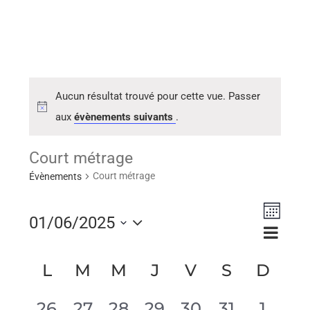
Aucun résultat trouvé pour cette vue. Passer
aux
évènements suivants
.
Court métrage
Court métrage
Évènements
Naviga
01/06/2025
Navig
Mois
de
Sélectionnez
par
vues
Calendrier
L
M
M
J
V
S
D
consu
une
Évène
de
Évènements
0
0
0
0
0
0
0
26
27
28
29
30
31
1