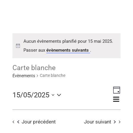
Aucun évènements planifié pour 15 mai 2025.
Passer aux
évènements suivants
.
Carte blanche
Carte blanche
Évènements
Naviga
15/05/2025
Navig
Jour
de
Sélectionnez
par
vues
consu
une
Évène
Jour précédent
Jour suivant