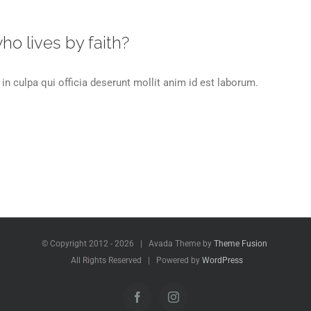
o lives by faith?
in culpa qui officia deserunt mollit anim id est laborum.
© Copyright 2012 -
2026 | Avada Theme by
Theme Fusion
All Rights Reserved | Powered by
WordPress
Facebook
Instagram