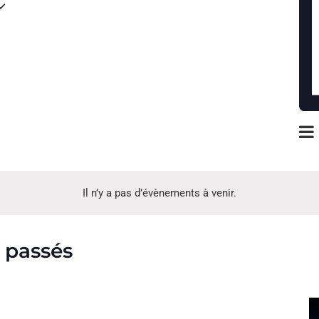
Na
Moi
pa
co
Il n’y a pas d’évènements à venir.
 passés