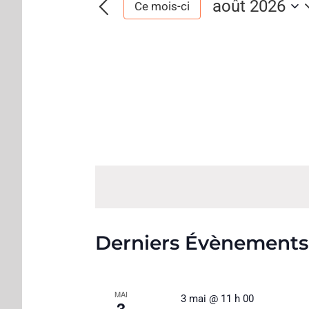
août 2026
Ce mois-ci
Sélectionnez
une
date.
Derniers Évènements
MAI
3 mai @ 11 h 00
3