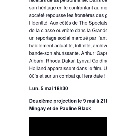
son héritage en le confrontant au monde d’aujourd
société repousse les frontières des genres, de la p
l’identité. Aux côtés de The Specials, ou Madness, 
de la classe ouvrière dans la Grande-Bretagne de
un reportage social marqué par l’antiracisme et l’
habilement actualité, intimité, archives et interv
bande-son ahurissante. Arthur ‘Gaps’ Hendrickso
Albarn, Rhoda Dakar, Lynval Golding, Mykaell Ril
Holland apparaissent dans le film. Un regard au f
80’s et sur un combat qui fera date !
Lun. 5 mai 18h30
Deuxième projection le 9 mai à 21h en présence
Mingay et de Pauline Black