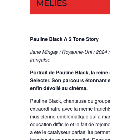
MÉLIÈS
Pauline Black A 2 Tone Story
Jane Mingay / Royaume-Uni / 2024 / 1h30 / VOST
française
Portrait de Pauline Black, la reine du ska, le
Selecter. Son parcours étonnant entre combat p
enfin dévoilé au cinéma.
Pauline Black, chanteuse du groupe ska The Select
extraordinaire avec la même franchise qui a contri
musicienne emblématique qui a marqué son époq
éducation difficile et le fait de rejoindre le mou
a été le catalyseur parfait, lui permettant d’explore
facettes de sa personnalité. Dans ce long métrage