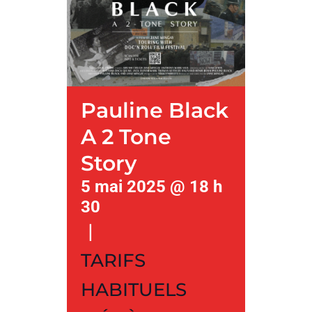
Pauline Black
A 2 Tone
Story
5 mai 2025 @ 18 h
30
|
TARIFS
HABITUELS