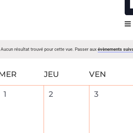
Aucun résultat trouvé pour cette vue. Passer aux
évènements suiv
MER
JEU
VEN
0
0
0
1
2
3
t,
évènement,
évènement,
évènemen