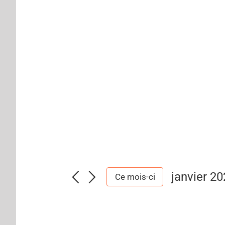
janvier 2
Ce mois-ci
Sélection
une