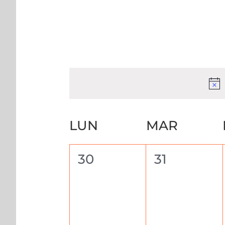
date.
Calendrier
LUN
MAR
de
Évènements
0
0
30
31
évènement,
évènemen