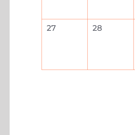
0
0
27
28
évènement,
évènemen