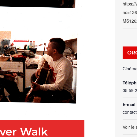
https:/
nc=126
MS126
OR
Cinéma
Télép
05 59 
E-mail
contac
Voir le
ever Walk