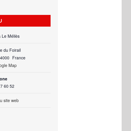
U
 Le Méliès
e du Foirail
64000
France
ogle Map
hone
27 60 52
eu site web