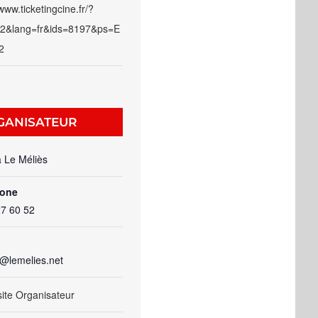
/www.ticketingcine.fr/?
2&lang=fr&ids=8197&ps=E
2
GANISATEUR
 Le Méliès
hone
27 60 52
t@lemelies.net
 site Organisateur