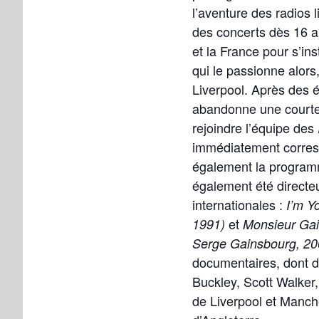
l’aventure des radios 
des concerts dès 16 an
et la France pour s’in
qui le passionne alor
Liverpool. Après des é
abandonne une courte 
rejoindre l’équipe des
immédiatement corresp
également la programma
également été directeu
internationales :
I’m Y
et
1991)
Monsieur Gain
Serge Gainsbourg, 20
documentaires, dont de
Buckley, Scott Walker
de Liverpool et Manche