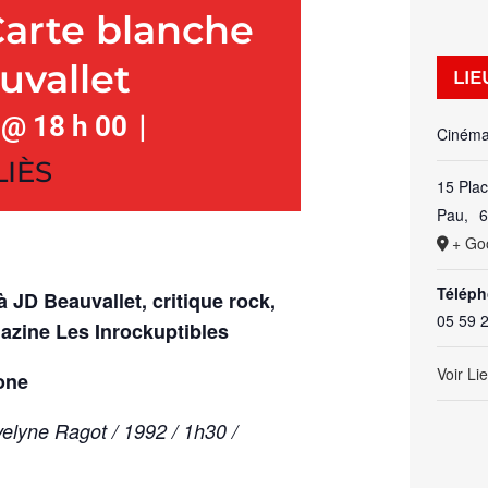
Carte blanche
uvallet
LIE
|
 @ 18 h 00
Cinéma
LIÈS
15 Plac
Pau
,
+ Go
Télép
 JD Beauvallet, critique rock,
05 59 
azine Les Inrockuptibles
Voir Li
one
elyne Ragot / 1992 / 1h30 /