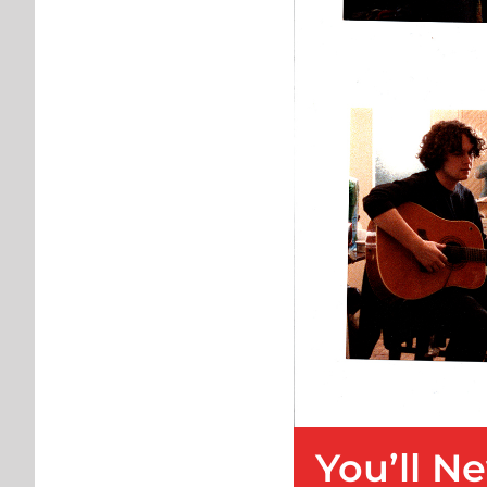
You’ll N