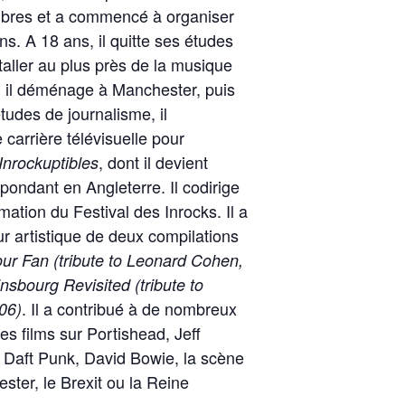
libres et a commencé à organiser
s. A 18 ans, il quitte ses études
staller au plus près de la musique
s, il déménage à Manchester, puis
tudes de journalisme, il
carrière télévisuelle pour
, dont il devient
Inrockuptibles
ondant en Angleterre. Il codirige
tion du Festival des Inrocks. Il a
r artistique de deux compilations
our Fan (tribute to Leonard Cohen,
sbourg Revisited (tribute to
. Il a contribué à de nombreux
06)
s films sur Portishead, Jeff
, Daft Punk, David Bowie, la scène
ster, le Brexit ou la Reine