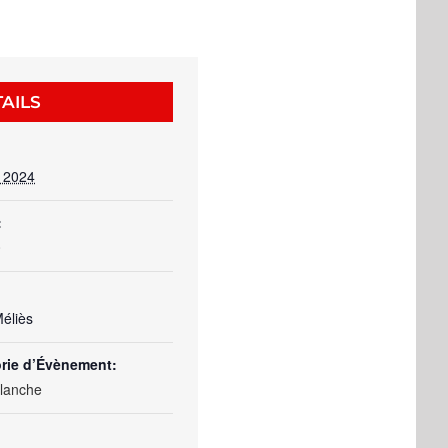
AILS
l 2024
:
0
Méliès
rie d’Évènement:
blanche