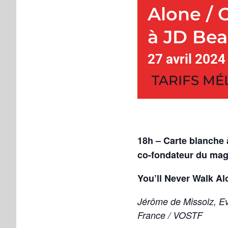
Alone / 
à JD Bea
27 avril 2024
TARIFS MÉ
18h – Carte blanche à
co-fondateur du mag
You’ll Never Walk Al
Jérôme de Missolz, Ev
France / VOSTF