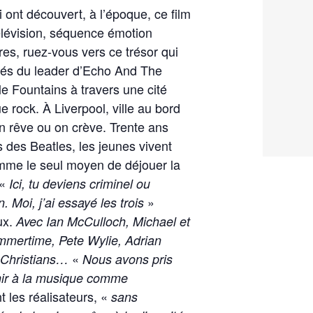
i ont découvert, à l’époque, ce film
télévision, séquence émotion
res, ruez-vous vers ce trésor qui
és du leader d’Echo And The
 Fountains à travers une cité
 rock. À Liverpool, ville au bord
n rêve ou on crève. Trente ans
 des Beatles, les jeunes vivent
mme le seul moyen de déjouer la
 «
Ici, tu deviens criminel ou
»
. Moi, j’ai essayé les trois
ux.
Avec Ian McCulloch, Michael et
mertime, Pete Wylie, Adrian
«
 Christians…
Nous avons pris
enir à la musique comme
t les réalisateurs, «
sans