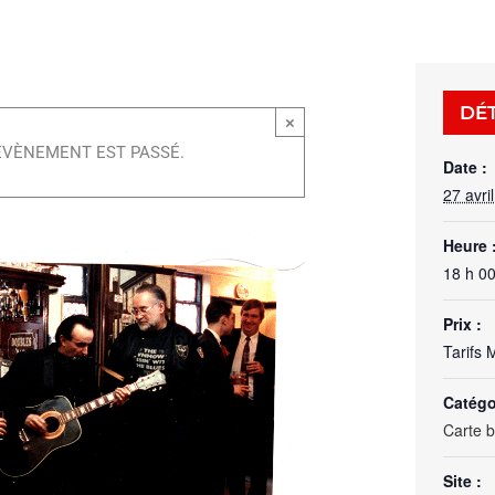
DÉT
×
ÉVÈNEMENT EST PASSÉ.
Date :
27 avri
Heure 
18 h 0
Prix :
Tarifs 
Catégo
Carte 
Site :