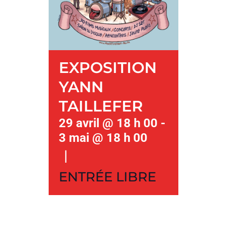
EXPOSITION
YANN
TAILLEFER
29 avril @ 18 h 00
-
3 mai @ 18 h 00
|
ENTRÉE LIBRE