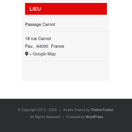
LIEU
Passage Carnot
18 rue Carnot
Pau
,
64000
France
+ Google Map
© Copyright 2012 -
2026 | Avada Theme by
Theme Fusion
All Rights Reserved | Powered by
WordPress