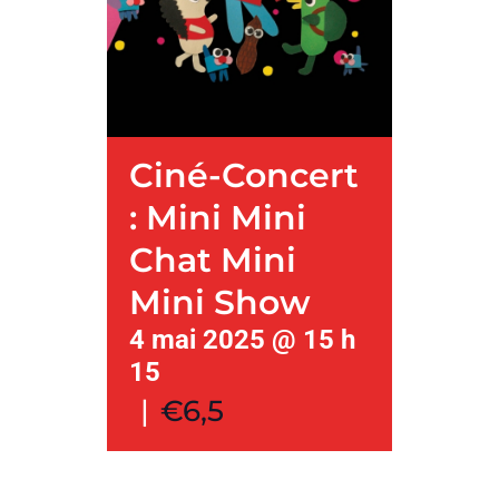
Ciné-Concert
: Mini Mini
Chat Mini
Mini Show
4 mai 2025 @ 15 h
15
|
€6,5