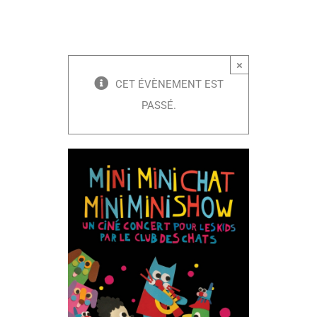
×
CET ÉVÈNEMENT EST
PASSÉ.