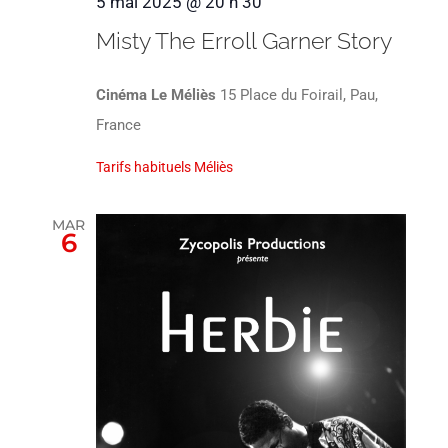
5 mai 2025 @ 20 h 30
Misty The Erroll Garner Story
Cinéma Le Méliès
15 Place du Foirail, Pau,
France
Tarifs habituels Méliès
MAR
6