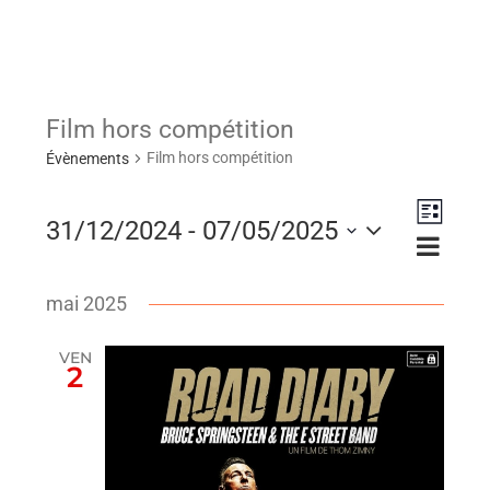
Film hors compétition
Film hors compétition
Évènements
Naviga
31/12/2024
 - 
07/05/2025
Navig
Liste
de
Sélectionnez
par
vues
mai 2025
consu
une
Évène
VEN
2
date.