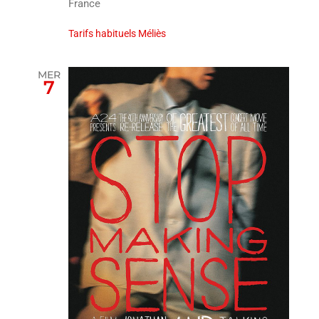
France
Tarifs habituels Méliès
MER
7