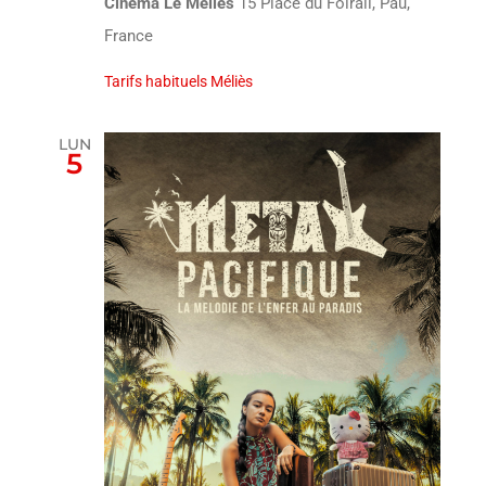
Cinéma Le Méliès
15 Place du Foirail, Pau,
France
Tarifs habituels Méliès
LUN
5