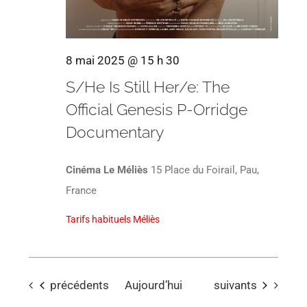
8 mai 2025 @ 15 h 30
S/He Is Still Her/e: The
Official Genesis P-Orridge
Documentary
Cinéma Le Méliès
15 Place du Foirail, Pau,
France
Tarifs habituels Méliès
Évènements
Évènements
précédents
Aujourd’hui
suivants