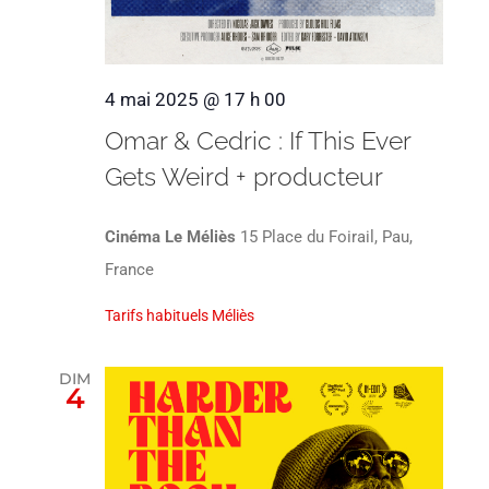
4 mai 2025 @ 17 h 00
Omar & Cedric : If This Ever
Gets Weird + producteur
Cinéma Le Méliès
15 Place du Foirail, Pau,
France
Tarifs habituels Méliès
DIM
4