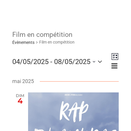
Film en compétition
Film en compétition
Évènements
Naviga
04/05/2025
 - 
08/05/2025
Navig
Liste
de
Sélectionnez
par
vues
mai 2025
consu
une
Évène
DIM
4
date.